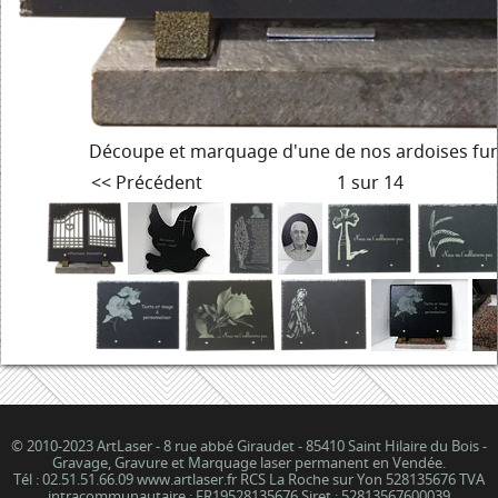
Découpe et marquage d'une de nos ardoises funé
<< Précédent
1 sur 14
© 2010-2023 ArtLaser - 8 rue abbé Giraudet - 85410 Saint Hilaire du Bois -
Gravage, Gravure et Marquage laser permanent en Vendée.
Tél : 02.51.51.66.09 www.artlaser.fr RCS La Roche sur Yon 528135676 TVA
intracommunautaire : FR19528135676 Siret : 52813567600039