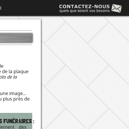
E
de
e de la plaque
hoto de la
une image...
 plus près de
 FUNÉRAIRES :
lement des