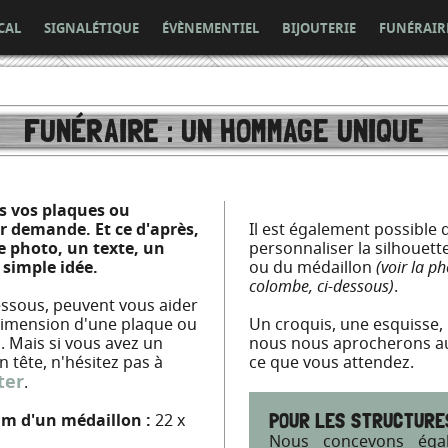
CAL
SIGNALÉTIQUE
ÉVÈNEMENTIEL
BIJOUTERIE
FUNÉRAIR
FUNÉRAIRE : UN HOMMAGE UNIQUE
s vos plaques ou
r demande. Et ce d'après,
Il est également possible 
 photo, un texte, un
personnaliser la silhouett
 simple idée.
ou du médaillon
(voir la p
colombe, ci-dessous)
.
dessous, peuvent vous aider
dimension d'une plaque ou
Un croquis, une esquisse, 
. Mais si vous avez un
nous nous aprocherons au
 tête, n'hésitez pas à
ce que vous attendez.
ter
.
m d'un médaillon :
22 x
POUR LES STRUCTURES
Nous concevons éga