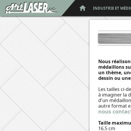
INDUSTRIE ET MÉDI
Nous réalison
médaillons su
un thème, une
dessin ou une
Les tailles ci-
à imaginer la 
d'un médaillon
autre format en
nous contac
Taille maximu
16.5 cm